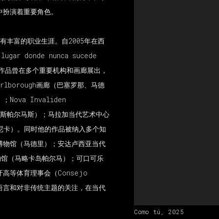
中扮演着重要角色。
有丰富的职业生涯。自
2005
年在西
 lugar donde nunca sucede
作品曾在多个重要机构和画廊展出，
arlborough
画廊（巴塞罗那、马德
）；
Nova Invaliden
斯帕尔马斯）；马拉加当代艺术中心
尼卡）。同时他的作品被纳入多个知
博物馆（马德里）；安达卢西亚当代
物馆（马略卡岛帕尔马）；可口可乐
牙高等体育理事会（
Consejo
语言和对非传统主题的关注，在当代
Como tú, 2025