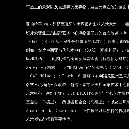
草丛生的景观以及被遗弃的废弃物，这些元素在他的画面
亚伯拉罕
·
拉卡列是西班牙艺术界最杰出的艺术家之一，拥
班牙索菲亚王后国家艺术中心博物馆举办的首次展览《
Un
nada
》（《一个从不发生任何事情的地方》）以来，他的
例如：安达卢西亚当代艺术中心（
CAAC
，塞维利亚）；
M
里和纽约）；加那利群岛绘画发展基金会（拉斯帕尔马斯
Galerie
（柏林）；大加那利岛当代艺术中心（
CAAM
，拉
（
CAC Málaga
）；
Track 16
画廊（加利福尼亚州圣莫
名艺术机构的永久收藏，包括：索菲亚王后国家艺术中心
艺术中心（塞维利亚）；
Es Baluard
现代与当代艺术博
基金会（马德里）；桑坦德基金会（马德里）；以及西班
Superior de Deportes
）。亚伯拉罕以其独特的视觉
艺术领域占据着重要地位。