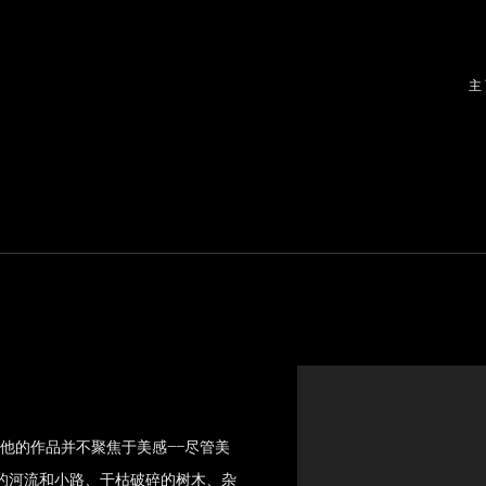
主
View works.
他的作品并不聚焦于美感
——
尽管美
的河流和小路、干枯破碎的树木、杂