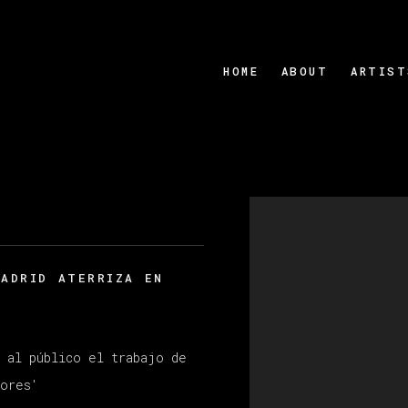
HOME
ABOUT
ARTIST
Open a larger version
MADRID ATERRIZA EN
n al público el trabajo de
tores'