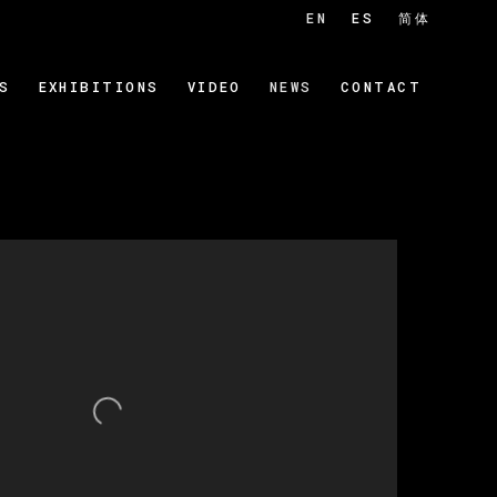
EN
ES
简体
S
EXHIBITIONS
VIDEO
NEWS
CONTACT
 of the following image in a popup: