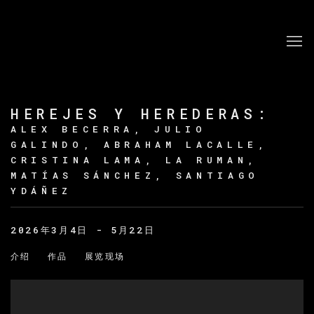
HEREJES Y HEREDERAS
:
ALEX BECERRA, JULIO
GALINDO, ABRAHAM LACALLE,
CRISTINA LAMA, LA RUMAN,
MATÍAS SÁNCHEZ, SANTIAGO
YDÁÑEZ
2026年3月4日 - 5月22日
介绍
作品
展览现场