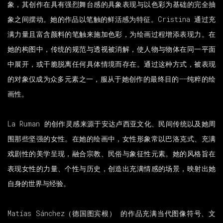
象，其创作在具有强烈舞台感的具象表现与以色彩为基础的完全抽
象之间摆动。她的作品以笔触的鲜活感为特征。Cristina 通过充
满力量且富含颜料的笔触来施加色彩，为绘画过程增添表现力。在
她的构图中，传统的规范与透视被消解，使人物与物体在同一平面
中展开，或干脆脱离任何具体情境而存在。通过这种方式，被表现
的对象仅成为众多元素之一，服从于她创作的最终目的——纯粹的绘
画性。
La Ruman 的创作灵感来源于安达卢西亚文化、民间传统以及她周
围那些坚强的女性。在她的绘画中，女性形象常以巴洛克式、充满
戏剧性的美学呈现，融合宗教、民俗与象征性元素。她的风格旨在
表现女性的力量、个性与历史，创造出充满情感的场景，映射出她
自身的世界与经验。
Matías Sánchez（德国图宾根） 的作品充满当代图像符号、文