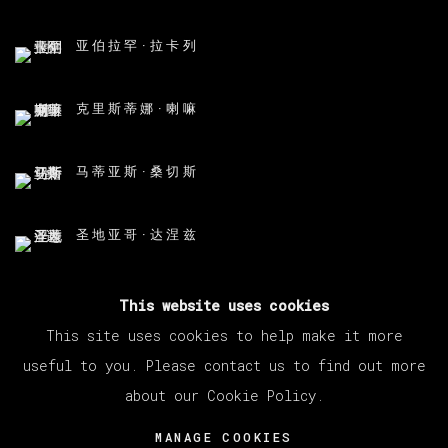
亚伯拉罕·拉卡列
克里斯蒂娜·喇嘛
马蒂亚斯·桑切斯
圣地亚哥·达涅兹
This website uses cookies
This site uses cookies to help make it more
useful to you. Please contact us to find out more
about our Cookie Policy.
MANAGE COOKIES
版权 2026 VETA GALERIA
MANAGE COOKIES