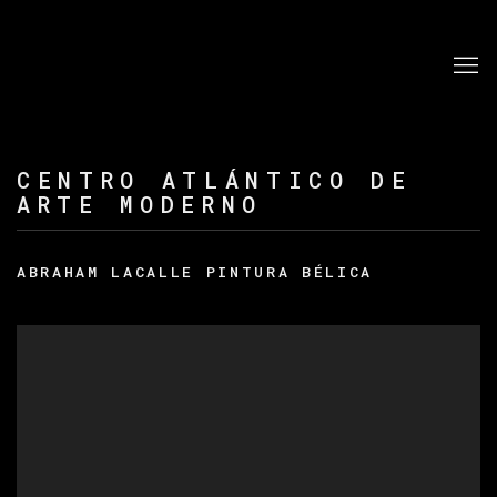
CENTRO ATLÁNTICO DE
ARTE MODERNO
ABRAHAM LACALLE PINTURA BÉLICA
Open a larger version of the following image in a po