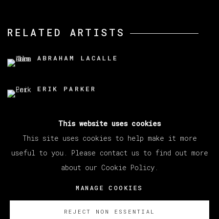
RELATED ARTISTS
ABRAHAM LACALLE
ERIK PARKER
This website uses cookies
This site uses cookies to help make it more
useful to you. Please contact us to find out more
about our Cookie Policy.
MANAGE COOKIES
COPYRIGHT © 2026 VETA GALERIA
MANAGE COOKIES
SITE BY ARTLOGIC
REJECT NON ESSENTIAL