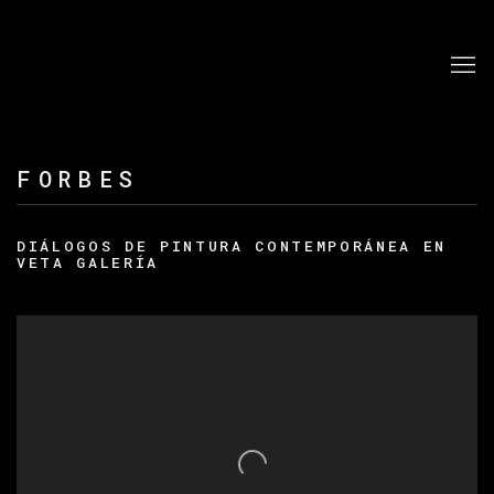
FORBES
DIÁLOGOS DE PINTURA CONTEMPORÁNEA EN
VETA GALERÍA
Open a larger version of the following image in a po