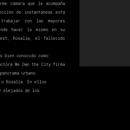
rme cámara que le acompaña
ección de instantáneas está
 trabajar con las mayores
ende hacer lo mismo en su
est, Rosalía, el fallecido
.
es bien conocido como
uctora We Own the City firma
 panorama urbano
 o Rosalía. En ellos
y alejados de los