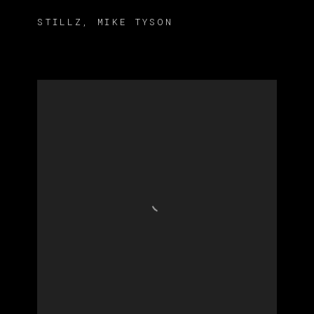
STILLZ
,
MIKE TYSON