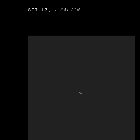
STILLZ
J BALVIN
,