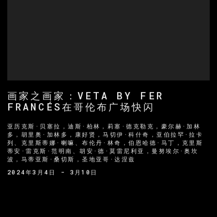
画家之画家：VETA BY FER
FRANCÉS在哥伦布广场快闪
亚历克斯·贝塞拉，迪斯·柏林，莉塞·德克勒克，豪尔赫·加林
多，胡里奥·加林多，康好贤，马切伊·科什奇，亚伯拉罕·拉卡
列、克里斯蒂娜·喇嘛、布伦丹·林奇，伯恩哈德·马丁，克里斯
蒂安·雷克斯·范明南、胡安·德·莫雷尼利亚，曼努埃尔·奥坎
波，马蒂亚斯·桑切斯，圣地亚哥·达涅兹
2024年3月4日 - 3月10日