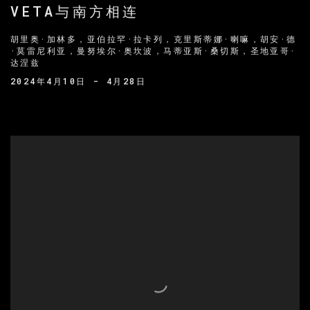
VETA与南方相连
胡里奥·加林多，亚伯拉罕·拉卡列，克里斯蒂娜·喇嘛，胡安·德
·莫雷尼利亚，曼努埃尔·奥坎波，马蒂亚斯·桑切斯，圣地亚哥·
达涅兹
2024年4月10日 - 4月28日