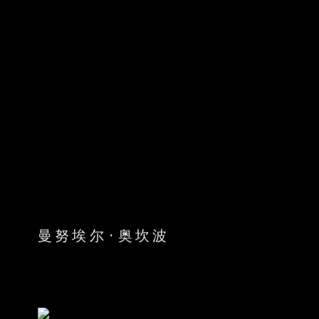
曼努埃尔·奥坎波