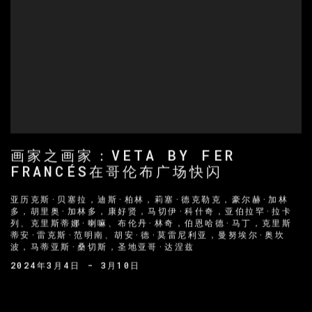
画家之画家：VETA BY FER
FRANCÉS在哥伦布广场快闪
亚历克斯·贝塞拉，迪斯·柏林，莉塞·德克勒克，豪尔赫·加林
多，胡里奥·加林多，康好贤，马切伊·科什奇，亚伯拉罕·拉卡
列、克里斯蒂娜·喇嘛、布伦丹·林奇，伯恩哈德·马丁，克里斯
蒂安·雷克斯·范明南、胡安·德·莫雷尼利亚，曼努埃尔·奥坎
波，马蒂亚斯·桑切斯，圣地亚哥·达涅兹
2024年3月4日 - 3月10日