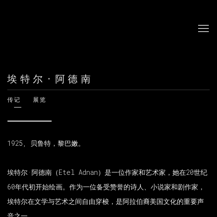
埃特尔·阿德南
传记
展览
1925, 贝鲁特，黎巴嫩。
埃特尔·阿德南（Etel Adnan）是一位作家和艺术家，她在20世纪
60年代初开始绘画。作为一位备受赞誉的诗人、小说家和剧作家，
埃特尔在文学与艺术之间自由穿梭，是阿拉伯裔美国文化的重要声
音之一。