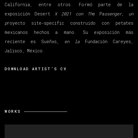
California, entre otros. Formó parte de la
exposición Desert
X 2021 con Th
e Pa
ssenger, un
p
royecto site-specific construido con petates
mexicanos hechos a mano. Su exposición más
reciente es Sueñxs,
en la
Fundación Careyes,
Jalisco, México.
DOWNLOAD ARTIST'S CV
(PDF, OPENS IN A NEW TAB.)
WORKS