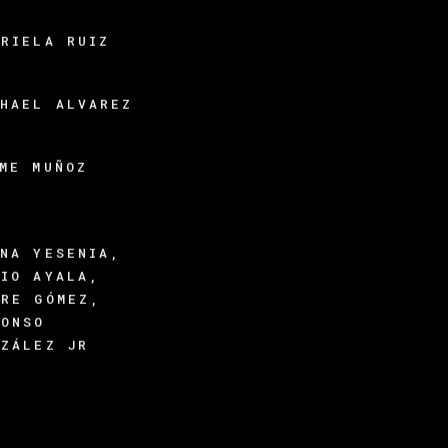
BRIELA RUIZ
CHAEL ALVAREZ
IME MUÑOZ
ANA YESENIA,
RIO AYALA,
YRE GÓMEZ,
FONSO
NZÁLEZ JR