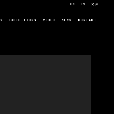
EN
ES
简体
S
EXHIBITIONS
VIDEO
NEWS
CONTACT
 of the following image in a popup: