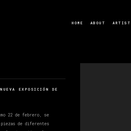
HOME
ABOUT
ARTIST
Open a larger version
NUEVA EXPOSICIÓN DE
imo 22 de febrero, se
 piezas de diferentes