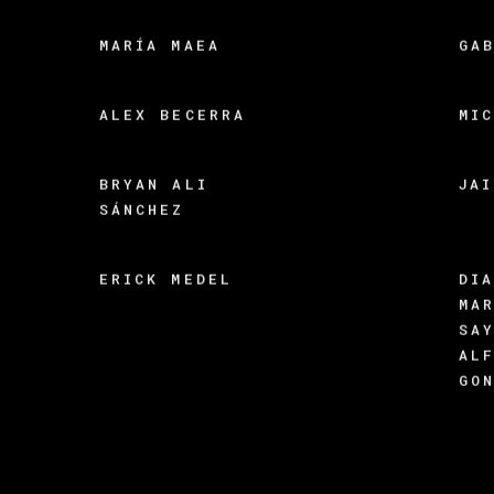
MARÍA MAEA
GA
ALEX BECERRA
MI
BRYAN ALI
JA
SÁNCHEZ
ERICK MEDEL
DI
MA
SA
AL
GO