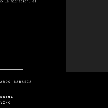
mo la migración, el
UARDO SARABIA
ORGINA
EVIÑO