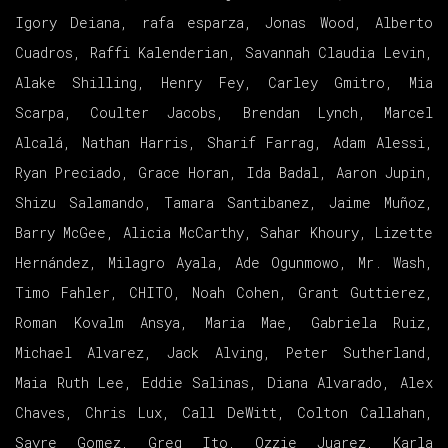
Igory Deiana, rafa esparza, Jonas Wood, Alberto
Cuadros, Raffi Kalenderian, Savannah Claudia Levin,
Alake Shilling, Henry Fey, Carley Gmitro, Mia
Scarpa, Coulter Jacobs, Brendan Lynch, Marcel
Alcalá, Nathan Harris, Sharif Farrag, Adam Alessi,
Ryan Preciado, Grace Horan, Ida Badal, Aaron Jupin,
Shizu Salamando, Tamara Santibanez, Jaime Muñoz,
Barry McGee, Alicia McCarthy, Sahar Khoury, Lizette
Hernández, Milagro Ayala, Ade Ogunmowo, Mr. Wash,
Timo Fahler, CHITO, Noah Cohen, Grant Guttierez,
Roman Kovalm Ansya, Maria Mae, Gabriela Ruiz,
Michael Alvarez, Jack Alving, Peter Sutherland,
Maia Ruth Lee, Eddie Salinas, Diana Alvarado, Alex
Chaves, Chris Lux, Call DeWitt, Colton Callahan,
Sayre Gomez, Greg Ito, Ozzie Juarez, Karla