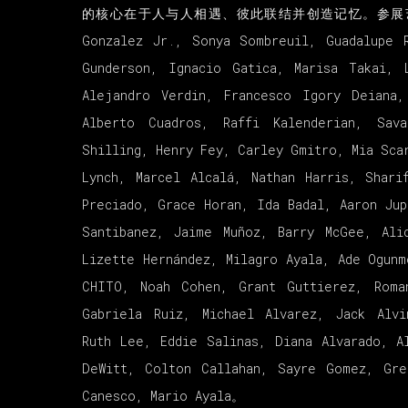
的核心在于人与人相遇、彼此联结并创造记忆。参展艺术家有M
Gonzalez Jr., Sonya Sombreuil, Guadalupe 
Gunderson, Ignacio Gatica, Marisa Takai, 
Alejandro Verdin, Francesco Igory Deiana,
Alberto Cuadros, Raffi Kalenderian, Sav
Shilling, Henry Fey, Carley Gmitro, Mia Sca
Lynch, Marcel Alcalá, Nathan Harris, Shari
Preciado, Grace Horan, Ida Badal, Aaron Jup
Santibanez, Jaime Muñoz, Barry McGee, Ali
Lizette Hernández, Milagro Ayala, Ade Ogunm
CHITO, Noah Cohen, Grant Guttierez, Roma
Gabriela Ruiz, Michael Alvarez, Jack Alvi
Ruth Lee, Eddie Salinas, Diana Alvarado, A
DeWitt, Colton Callahan, Sayre Gomez, Gre
Canesco, Mario Ayala。