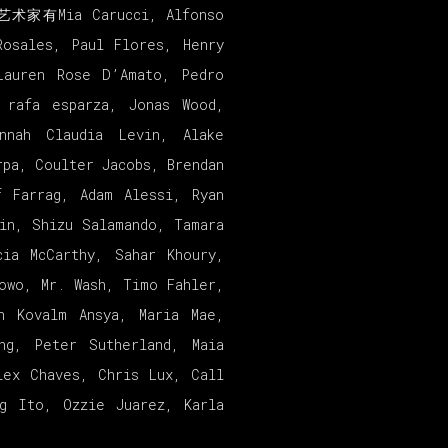
ia Carucci, Alfonso
Rosales, Paul Flores, Henry
Lauren Rose D’Amato, Pedro
 rafa esparza, Jonas Wood,
annah Claudia Levin, Alake
rpa, Coulter Jacobs, Brendan
f Farrag, Adam Alessi, Ryan
in, Shizu Salamando, Tamara
cia McCarthy, Sahar Khoury,
owo, Mr. Wash, Timo Fahler,
n Kovalm Ansya, Maria Mae,
ng, Peter Sutherland, Maia
lex Chaves, Chris Lux, Call
g Ito, Ozzie Juarez, Karla