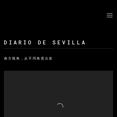
DIARIO DE SEVILLA
南方视角，从不同角度出发
Open a larger version of the following image in a po