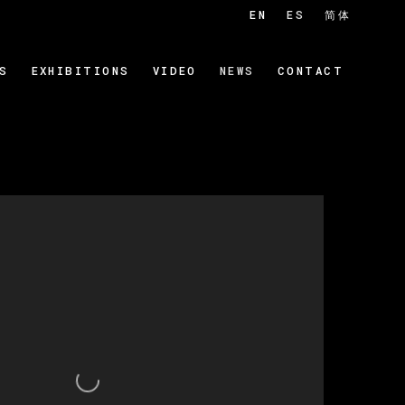
EN
ES
简体
S
EXHIBITIONS
VIDEO
NEWS
CONTACT
 of the following image in a popup: