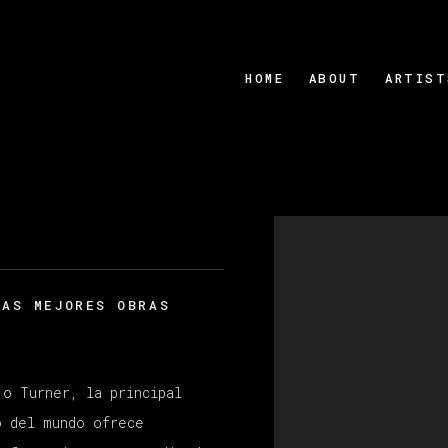
HOME
ABOUT
ARTIST
Open a larger version
LAS MEJORES OBRAS
E
 o Turner, la principal
o del mundo ofrece