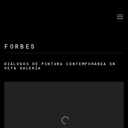
FORBES
DIÁLOGOS DE PINTURA CONTEMPORÁNEA EN
VETA GALERÍA
Open a larger version of the following image in a po