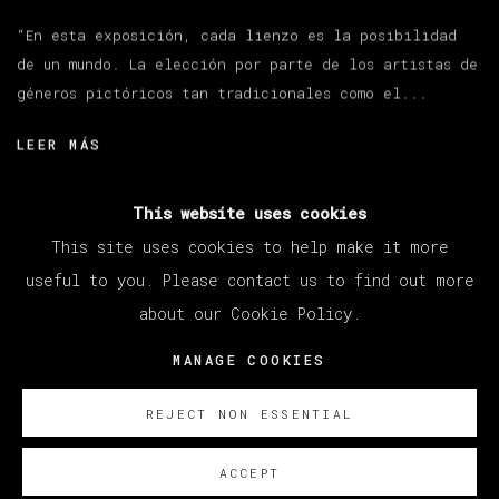
“En esta exposición, cada lienzo es la posibilidad
de un mundo. La elección por parte de los artistas de
géneros pictóricos tan tradicionales como el...
LEER MÁS
This website uses cookies
This site uses cookies to help make it more
useful to you. Please contact us to find out more
about our Cookie Policy.
MANAGE COOKIES
COPYRIGHT © 2026 VETA GALERIA
MANAGE COOKIES
SITE BY ARTLOGIC
REJECT NON ESSENTIAL
ACCEPT