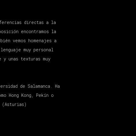
ferencias
directas
a la
posición
encontramos
la
mbién vemos homenajes a
 lenguaje
muy
personal
e y unas texturas muy
versidad de Salamanca.
Ha
como
Hong Kong, Pekín o
 (Asturias)