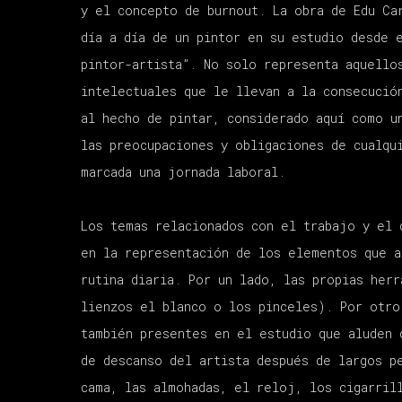
y el concepto de
burn
out
.
L
a obra de Edu Ca
día a
día de un pintor en su estudio desde 
pintor
-artista
”
.
No
solo
representa
aquell
o
intelectuales
que
le
llevan
a la consecució
a
l
hecho de pintar
,
considerado
aquí
como 
las preocupaciones
y obligaciones
de cualqu
marcada una jornada laboral
.
Los temas
relacionados con el
trabajo y el
en
la representación
de los elementos que a
rutina
diaria. Por un lado,
las propias her
lienzos el blanco
o
los
pin
celes
)
. P
or otr
también
presentes en el estudio que aluden 
de descanso del artista después de largos 
cama, las almohadas
, el reloj
, los cigarril