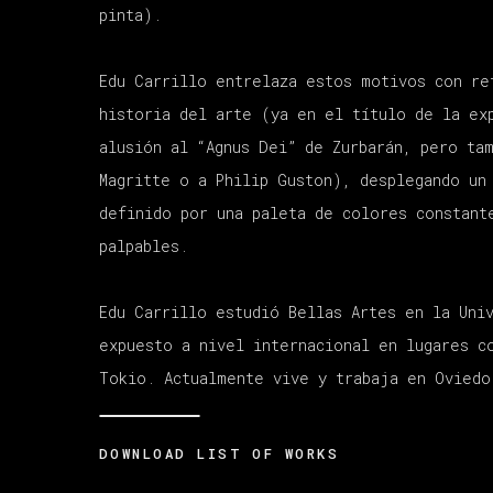
pinta
).
Edu Carrillo entrelaza
estos
motivos
con re
historia del arte
(ya
en el título de la ex
alusión
al
“
Agnus Dei
”
de Zurbarán
,
pero ta
Magritte o a Philip
Guston
)
, desplegando
un
definido por una
paleta de
color
es
constant
palpables.
Edu Carrillo
estudió Bellas Artes en la Uni
expuesto a nivel internacional en lugares 
Tokio. A
ctualmente vive y trabaja en Ovie
do
DOWNLOAD LIST OF WORKS