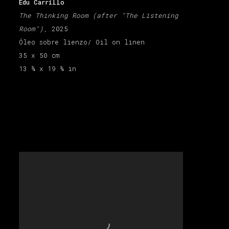
Edu Carrillo
The Thinking Room (after "The Listening
Room")
, 2025
Óleo sobre lienzo/ Oil on linen
35 x 50 cm
13 ¾ x 19 ¾ in