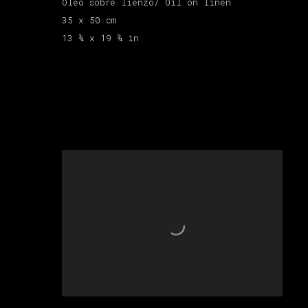
Óleo sobre lienzo/ Oil on linen
35 x 50 cm
13 ¾ x 19 ¾ in