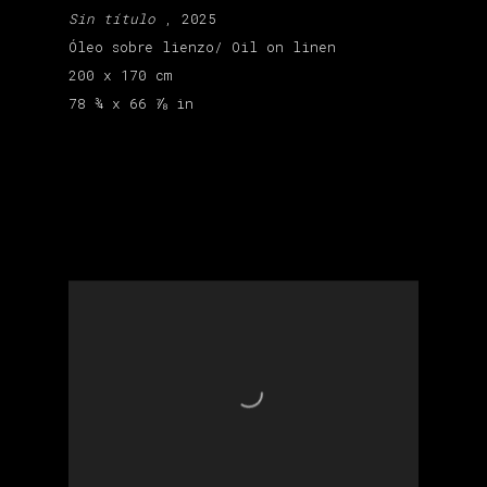
Sin título
, 2025
Óleo sobre lienzo/ Oil on linen
200 x 170 cm
78 ¾ x 66 ⅞ in