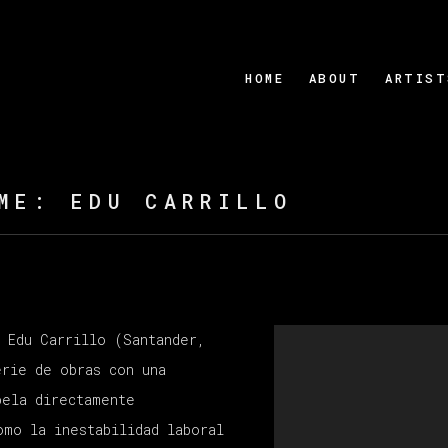
HOME
ABOUT
ARTIST
ME
:
EDU CARRILLO
a Edu Carrillo
(Santander,
rie de
obra
s
con
una
pela directamente
omo
la
inestabilidad laboral