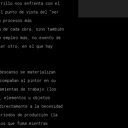
rrillo nos enfrenta con el
el punto de vista de
l “ser
s procesos más
n de cada obra
,
sino también
un
emple
o más, no exento de
ier otro
,
en el que hay
descanso
se materializan
compañan al pintor en su
ramientas de
trabajo (
los
o,
elementos
u objetos
directamente a la necesidad
periodos
de producción (la
los que
fuma
mientras