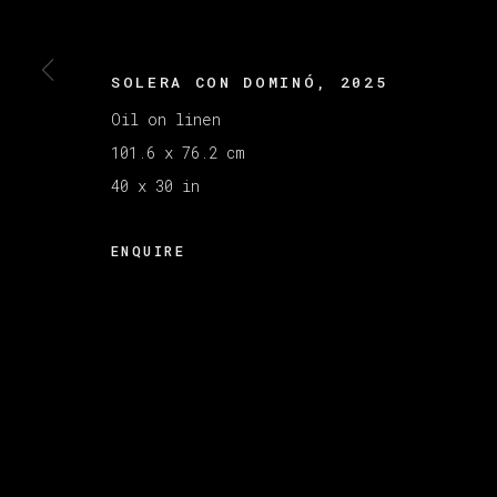
MANAGE COOKIES
版权 2026 VETA GALERIA
网页支持 ARTLOGI
SOLERA CON DOMINÓ
,
2025
Oil on linen
101.6 x 76.2 cm
40 x 30 in
ENQUIRE