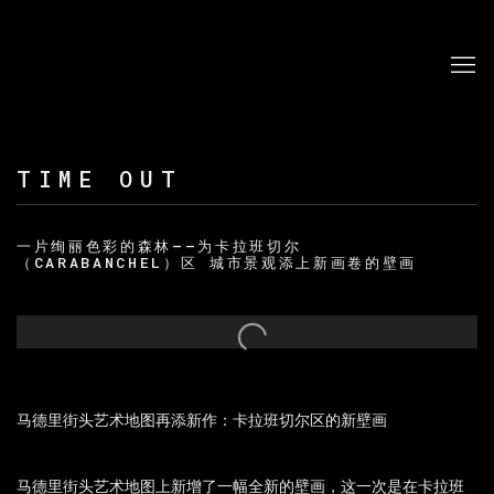
TIME OUT
一片绚丽色彩的森林——为卡拉班切尔
（CARABANCHEL）区 城市景观添上新画卷的壁画
Open a larger version of the following image in a po
马德里街头艺术地图再添新作：卡拉班切尔区的新壁画
马德里街头艺术地图上新增了一幅全新的壁画，这一次是在卡拉班