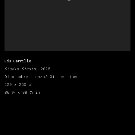
Edu Carrillo
Studio Siesta
, 2025
Óleo sobre lienzo/ Oil on linen
220 x 250 cm
86 ⅝ x 98 ⅜ in