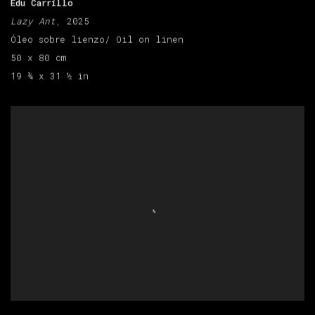
Edu Carrillo
Lazy Ant
, 2025
Óleo sobre lienzo/ Oil on linen
50 x 80 cm
19 ¾ x 31 ½ in