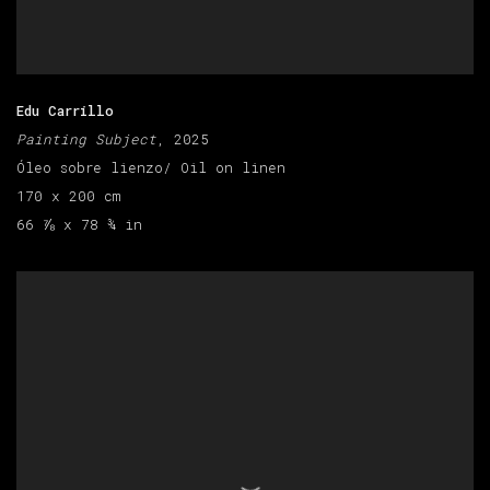
Edu Carrillo
Painting Subject
, 2025
Óleo sobre lienzo/ Oil on linen
170 x 200 cm
66 ⅞ x 78 ¾ in