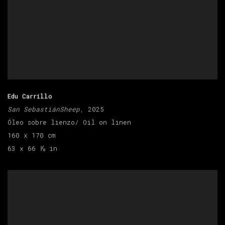
Edu Carrillo
San SebastiánSheep
, 2025
Óleo sobre lienzo/ Oil on linen
160 x 170 cm
63 x 66 ⅞ in