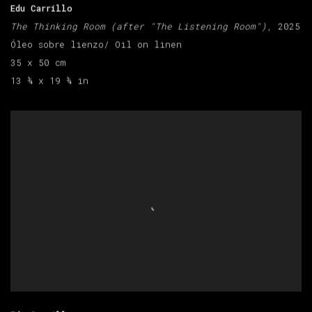
Edu Carrillo
The Thinking Room (after "The Listening Room")
, 2025
Óleo sobre lienzo/ Oil on linen
35 x 50 cm
13 ¾ x 19 ¾ in