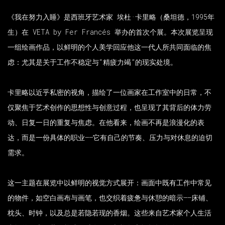
《我在努力入睡》是西班牙艺术家 埃杜·卡里略（桑坦德，1995年
生）在 VETA by Fer Francés 举办的首次个展。本次展览呈现
一组绘画作品，以鲜明的个人美学回应他这一代人所共同面临的焦
虑：尤其是关于工作不稳定与“精疲力竭”的现实处境。
卡里略以近乎私密的视角，描绘了一位画家在工作室中的日常，不
仅聚焦于艺术创作的思想性与创意过程，也呈现了其背后的体力劳
动、日复一日的重复与焦虑。在他看来，绘画不再是浪漫化的表
达，而是一份具体的职业——它有自己的节奏、压力与对休息的迫切
需求。
这一主题在展览中以鲜明的视觉方式展开：画面中既有工作中常见
的物件，如空白画布与画笔，也交织着疲惫与休憩的暗示——床铺、
枕头、时钟，以及总是若隐若现的香烟。这些来自艺术家个人生活