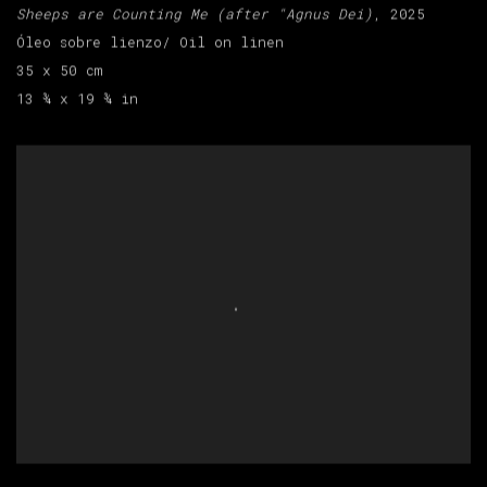
Sheeps are Counting Me (after "Agnus Dei)
, 2025
Óleo sobre lienzo/ Oil on linen
35 x 50 cm
13 ¾ x 19 ¾ in