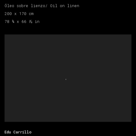
Óleo sobre lienzo/ Oil on linen
200 x 170 cm
78 ¾ x 66 ⅞ in
Edu Carrillo