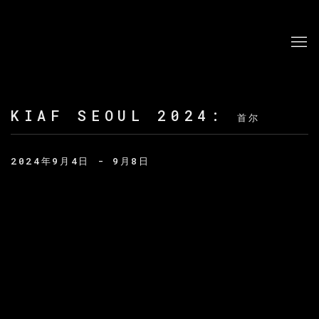
KIAF SEOUL 2024
:
首尔
2024年9月4日 - 9月8日
Open a larger version of the following image in a po