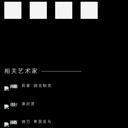
相关艺术家
莉塞·德克勒克
康好贤
德万·希莫亚马