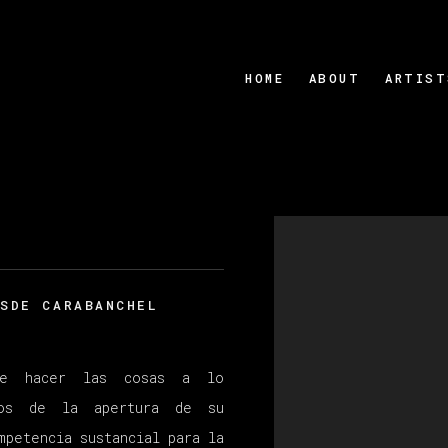
HOME
ABOUT
ARTIST
Open a larger version
ESDE CARABANCHEL
be hacer las cosas a lo
gos de la apertura de su
mpetencia sustancial para la