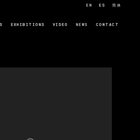
EN
ES
简体
S
EXHIBITIONS
VIDEO
NEWS
CONTACT
 of the following image in a popup: