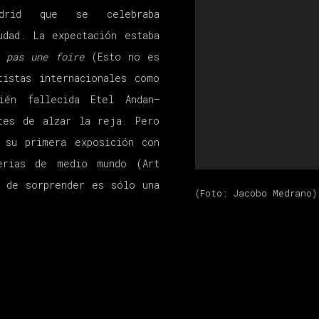
rid
que se celebraba
udad. La expectación estaba
t pas une foire
(Esto no es
tistas internacionales como
ién fallecida Etel Andan–
tes de alzar la reja. Pero
 su primera exposición con
erias de medio mundo (Art
lo de
sorprender es sólo una
(Foto: Jacobo Medrano)