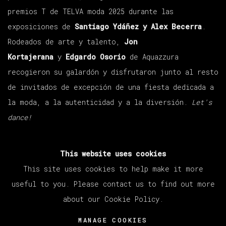
premios T de TELVA moda 2025 durante las
exposiciones de
Santiago Ydáñez y Alex Becerra
.
Rodeados de arte y talento,
Jon
Kortajerana
y
Edgardo Osorio
de Aquazzura
recogieron su galardón y disfrutaron junto al resto
de invitados de excepción de una fiesta dedicada a
la moda, a la autenticidad y a la diversión.
Let's
dance!
This website uses cookies
NOVEMBER 14, 2025
This site uses cookies to help make it more
useful to you. Please contact us to find out more
about our Cookie Policy.
MANAGE COOKIES
COPYRIGHT © 2026 VETA GALERIA
MANAGE COOKIES