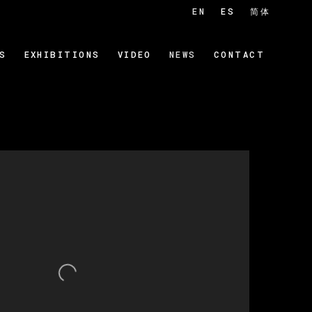
EN
ES
简体
S
EXHIBITIONS
VIDEO
NEWS
CONTACT
 of the following image in a popup: