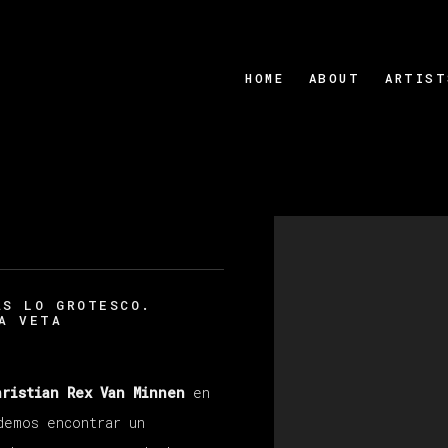
HOME
ABOUT
ARTIST
Open a larger version
AS LO GROTESCO.
A VETA
hristian Rex Van Minnen
en
emos encontrar un