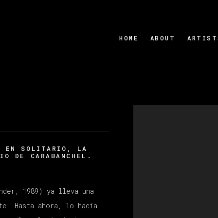
HOME
ABOUT
ARTIST
Open a larger version
O EN SOLITARIO, LA
IO DE CARABANCHEL.
nder, 1989) ya lleva una
te. Hasta ahora, lo hacía