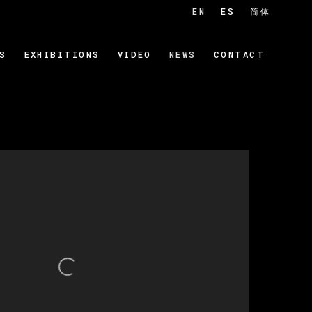
EN
ES
简体
S
EXHIBITIONS
VIDEO
NEWS
CONTACT
 of the following image in a popup: