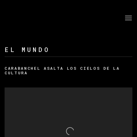
EL MUNDO
CARABANCHEL ASALTA LOS CIELOS DE LA
CULTURA
Open a larger version of the following image in a po