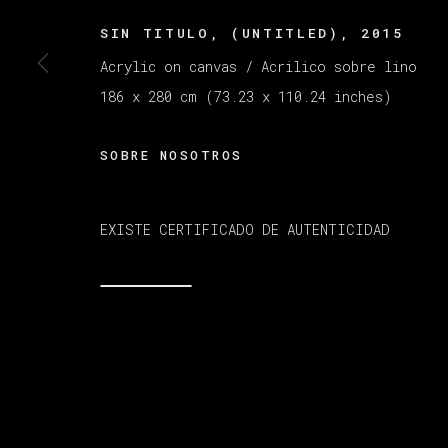
SIN TITULO, (UNTITLED)
,
2015
Acrylic on canvas / Acrilico sobre lino
MANAGE COOKIES
COPYRIGHT © 2026 VETA GALERIA
SITE B
186 x 280 cm (73.23 x 110.24 inches)
SOBRE NOSOTROS
EXISTE CERTIFICADO DE AUTENTICIDAD