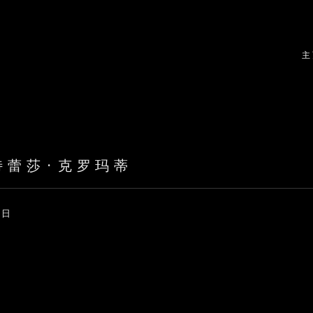
主
特蕾莎·克罗玛蒂
2日