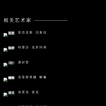
相关艺术家
亚历克斯·贝塞拉
特蕾莎·克罗玛蒂
康好贤
克里斯蒂娜·喇嘛
埃里克·派克