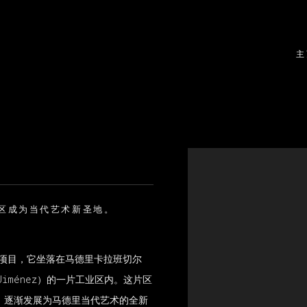
主
Open a larger version
尔区成为当代艺术新圣地。
新艺术项目，它坐落在马德里卡拉班切尔
a Jiménez）的一片工业区内。这片区
，逐渐发展为马德里当代艺术的全新