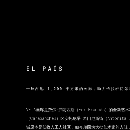
EL PAÍS
一座占地 1,200 平方米的画廊，助力卡拉班切
VETA画廊是费尔·弗朗西斯（Fer Francés）的全
（Carabanchel）区安托尼塔·希门尼斯街（Antoñit
域原本是低收入工人社区，如今却因为大批艺术家的入驻