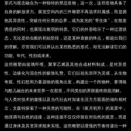
形式与观念融合为一种独特的禁忌造物，这一次，这些造物具备了
自身的解放潜力。展览空间内的三件雕塑不再追求归属感，而是拥
抱其异质性，突破任何分类的边界，成为发光的“寄生体”，在散发
诱惑的同时，也展现出脆弱的特质。它们的外形暗示了一种过渡状
态，无论是幼虫般的初始阶段，还是某种衰败的终点，都超出我们
的理解。尽管我们可以辨认出某些熟悉的形式，却无法解读它们的
功能、年代、性别或未来。
这些雕塑由玻璃纤维、聚苯乙烯及其他合成材料制成，是对异质
性、边缘化与混合性的极致礼赞。它们以祖先崇拜为灵感，从生物
奇观、性幻想和力量器物的视角出发，构建出一个跨物种、赛博格
与酷儿融合的未来世界——在那里，不同类别的界限最终彻底消解。
与人类对技术的傲慢以及当代社会对加速生活方方面面的倾向相对
立，文森特探索了一种另类的可能性。在《夜月初升》的装置中，
他强调与自然的连接，这种连接不仅仅停留在对自然的观赏，而是
通过身体及其变异潜能来实现。这些雕塑以缓慢的节奏传递出一种