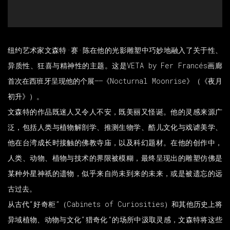
纽约艺术家文森特·赛·陈
在他的光影雕塑中巧妙地融入了关于性、
异质性、狂喜与精神性的主题。这是VETA by Fer Francés画廊
首次在西班牙呈现他的个展——《Nocturnal Moonrise》（《夜月
初升》）。
文森特的作品既迷人又令人不安，既美丽又怪诞。他的灵感来源广
泛，包括人类与植物解剖学、推测生物学、酷儿文化与戏谑美学、
他在台湾成长时接触的佛教寺庙，以及科幻题材。在他的创作中，
人类、动物、植物与技术的界限被模糊，最终呈现出的雕塑仿佛是
某种外星神祇的遗物，似乎来自尚未到来的未来，或是被遗忘的远
古过去。
从古代“好奇柜”（Cabinets of Curiosities）和其他历史上将
异域植物、动物与文化“猎奇化”的场所中汲取灵感，文森特将这些