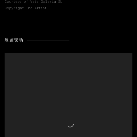
Courtesy of Veta Galeria SL
Copyright The Artist
展览现场