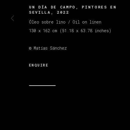
UN DÍA DE CAMPO, PINTORES EN
SEVILLA
,
2022
MANAGE COOKIES
Óleo sobre lino / Oil on linen
版权 2026 VETA GALERIA
网页支持 ARTLOGI
130 x 162 cm (51.18 x 63.78 inches)
© Matías Sánchez
ENQUIRE