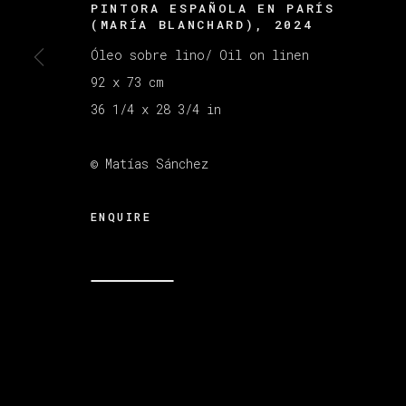
PINTORA ESPAÑOLA EN PARÍS
(MARÍA BLANCHARD)
,
2024
Óleo sobre lino/ Oil on linen
MANAGE COOKIES
92 x 73 cm
版权 2026 VETA GALERIA
网页支持 ARTLOGI
36 1/4 x 28 3/4 in
© Matías Sánchez
ENQUIRE