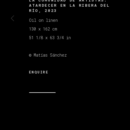
ATARDECER EN LA RIBERA DEL
RÍO
,
2023
Oil on linen
MANAGE COOKIES
版权 2026 VETA GALERIA
网页支持 ARTLOGI
130 x 162 cm
51 1/8 x 63 3/4 in
© Matías Sánchez
ENQUIRE