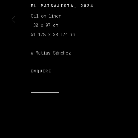
EL PAISAJISTA
,
2024
Oil on linen
MANAGE COOKIES
130 x 97 cm
版权 2026 VETA GALERIA
网页支持 ARTLOGI
51 1/8 x 38 1/4 in
© Matías Sánchez
ENQUIRE