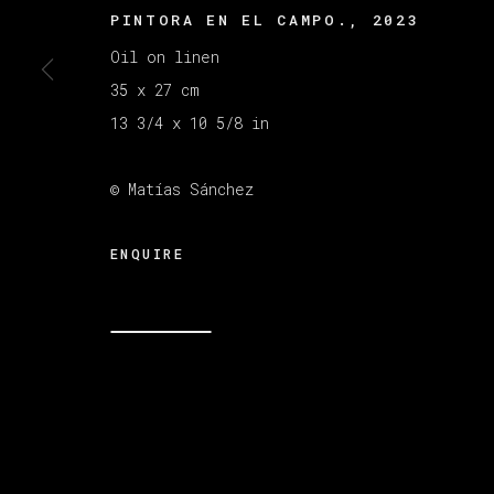
PINTORA EN EL CAMPO.
,
2023
Oil on linen
MANAGE COOKIES
35 x 27 cm
版权 2026 VETA GALERIA
网页支持 ARTLOGI
13 3/4 x 10 5/8 in
© Matías Sánchez
ENQUIRE