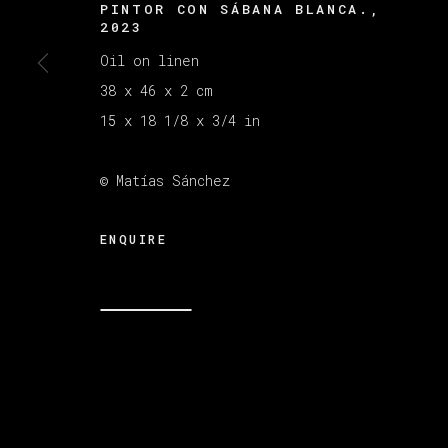
PINTOR CON SÁBANA BLANCA.
,
2023
Oil on linen
MANAGE COOKIES
38 x 46 x 2 cm
版权 2026 VETA GALERIA
网页支持 ARTLOGI
15 x 18 1/8 x 3/4 in
© Matías Sánchez
ENQUIRE